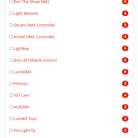
Run The Show DMX
6
Light Remote
4
Osram DMX Controller
5
Artnet DMX Controller
4
Lightkey
4
Jinx! LED Matrix Control
6
LumiDMX
6
Photon
3
VST Live
4
AURORA
3
Lumikit Tool
3
Pro Light DJ
2