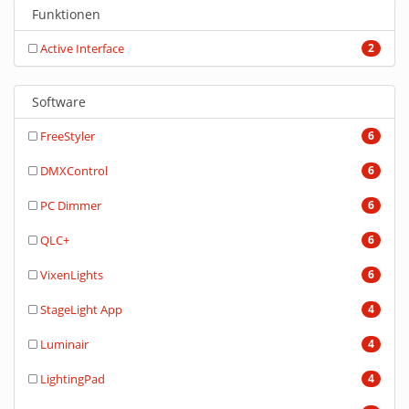
Funktionen
Active Interface
2
Software
FreeStyler
6
DMXControl
6
PC Dimmer
6
QLC+
6
VixenLights
6
StageLight App
4
Luminair
4
LightingPad
4