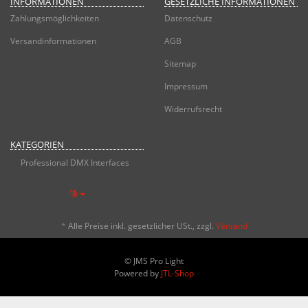
INFORMATIONEN
GESETZLICHE INFORMATIONEN
Zahlungsmöglichkeiten
Datenschutz
Versandinformationen
AGB
Sitemap
Impressum
Widerrufsrecht
KATEGORIEN
Professional DMX Interfaces
*
Alle Preise inkl. gesetzlicher USt., zzgl.
Versand
© JMS Pro Light
Powered by
JTL-Shop