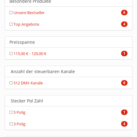
Besondere Produkte
Unsere Bestseller
6
Top Angebote
4
Preisspanne
115,00 € - 120,00 €
1
Anzahl der steuerbaren Kanäle
512 DMX Kanäle
6
Stecker Pol Zahl
5 Polig
1
3 Polig
4