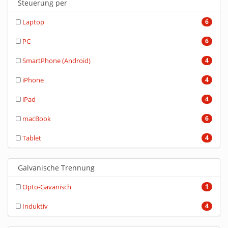
Steuerung per
Laptop
6
PC
6
SmartPhone (Android)
4
iPhone
4
iPad
4
macBook
6
Tablet
4
Galvanische Trennung
Opto-Gavanisch
1
Induktiv
4