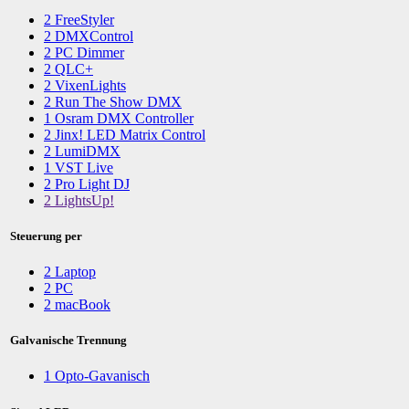
2
FreeStyler
2
DMXControl
2
PC Dimmer
2
QLC+
2
VixenLights
2
Run The Show DMX
1
Osram DMX Controller
2
Jinx! LED Matrix Control
2
LumiDMX
1
VST Live
2
Pro Light DJ
2
LightsUp!
Steuerung per
2
Laptop
2
PC
2
macBook
Galvanische Trennung
1
Opto-Gavanisch