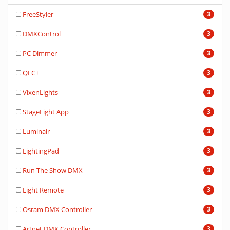
FreeStyler
3
DMXControl
3
PC Dimmer
3
QLC+
3
VixenLights
3
StageLight App
3
Luminair
3
LightingPad
3
Run The Show DMX
3
Light Remote
3
Osram DMX Controller
3
Artnet DMX Controller
3