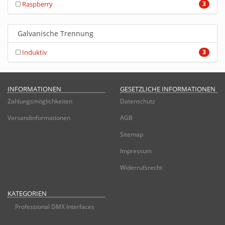
Raspberry
3
Galvanische Trennung
Induktiv
3
INFORMATIONEN
GESETZLICHE INFORMATIONEN
Zahlungsmöglichkeiten
Datenschutz
Versandinformationen
AGB
Sitemap
Impressum
Widerrufsrecht
KATEGORIEN
Professional DMX Interfaces