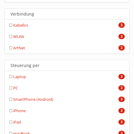
Verbindung
Kabellos
3
WLAN
3
ArtNet
3
Steuerung per
Laptop
3
PC
3
SmartPhone (Android)
3
iPhone
3
iPad
3
macBook
3