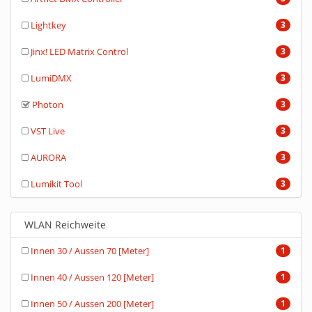
Lightkey
3
Jinx! LED Matrix Control
3
LumiDMX
3
Photon
3
VST Live
3
AURORA
3
Lumikit Tool
3
WLAN Reichweite
Innen 30 / Aussen 70 [Meter]
1
Innen 40 / Aussen 120 [Meter]
1
Innen 50 / Aussen 200 [Meter]
1