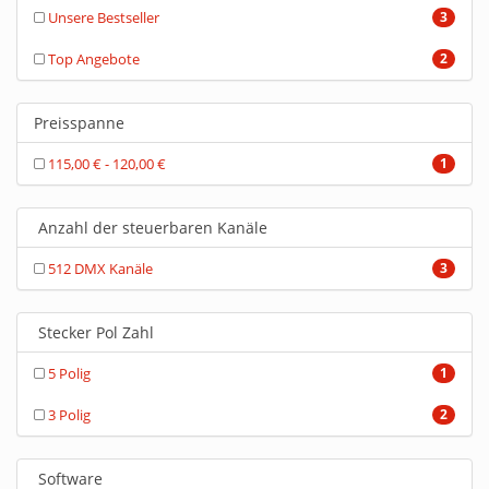
Unsere Bestseller
3
Top Angebote
2
Preisspanne
115,00 € - 120,00 €
1
Anzahl der steuerbaren Kanäle
512 DMX Kanäle
3
Stecker Pol Zahl
5 Polig
1
3 Polig
2
Software