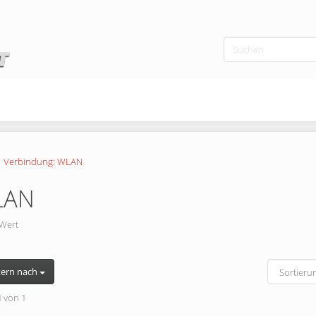
Verbindung: WLAN
LAN
Wert
tern nach
1
von 1