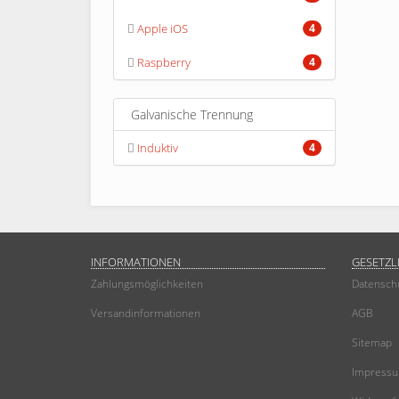
Apple iOS
4
Raspberry
4
Galvanische Trennung
Induktiv
4
INFORMATIONEN
GESETZL
Zahlungsmöglichkeiten
Datensch
Versandinformationen
AGB
Sitemap
Impress