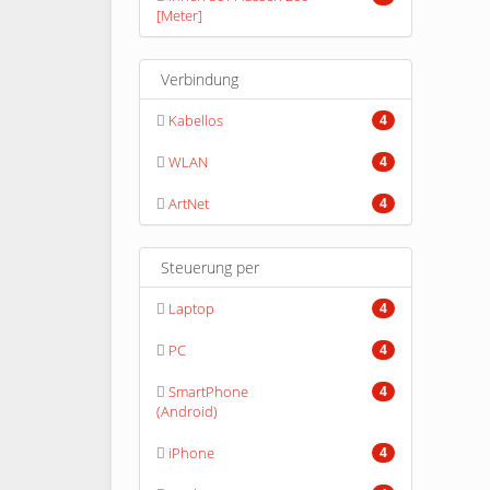
[Meter]
Verbindung
Kabellos
4
WLAN
4
ArtNet
4
Steuerung per
Laptop
4
PC
4
SmartPhone
4
(Android)
iPhone
4