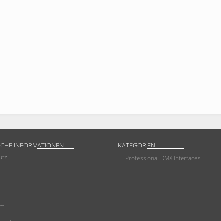
ICHE INFORMATIONEN
KATEGORIEN
utz
Professional DMX Interfaces
um