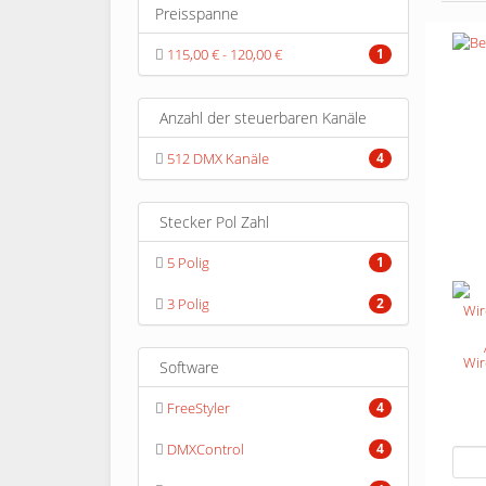
Preisspanne
115,00 € - 120,00 €
1
Anzahl der steuerbaren Kanäle
512 DMX Kanäle
4
Stecker Pol Zahl
5 Polig
1
3 Polig
2
Wir
Software
FreeStyler
4
DMXControl
4