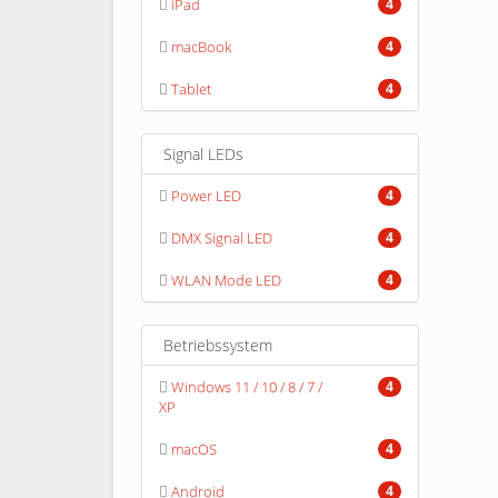
iPad
4
macBook
4
Tablet
4
Signal LEDs
Power LED
4
DMX Signal LED
4
WLAN Mode LED
4
Betriebssystem
Windows 11 / 10 / 8 / 7 /
4
XP
macOS
4
Android
4