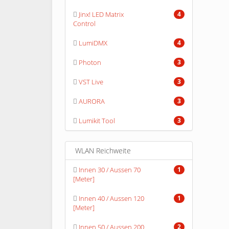
Jinx! LED Matrix
4
Control
LumiDMX
4
Photon
3
VST Live
3
AURORA
3
Lumikit Tool
3
WLAN Reichweite
Innen 30 / Aussen 70
1
[Meter]
Innen 40 / Aussen 120
1
[Meter]
Innen 50 / Aussen 200
2