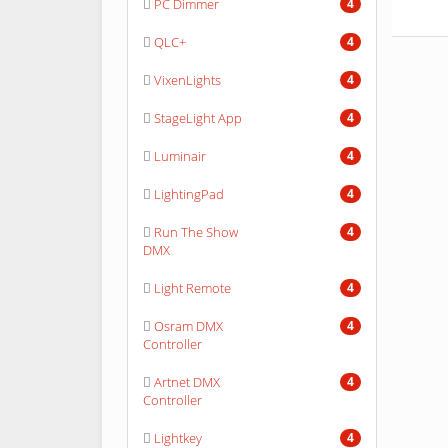
PC Dimmer
4
QLC+
4
VixenLights
4
StageLight App
4
Luminair
4
LightingPad
4
Run The Show
4
DMX
Light Remote
4
Osram DMX
4
Controller
Artnet DMX
4
Controller
Lightkey
4