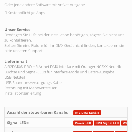
Oder jede andere Software mit ArtNet-Ausgabe
Kostenpflichtige Apps
Unser Service
Benötigen Sie Hilfe bei der Installation benötigen, zögern Sie nicht uns
zu kontaktieren.
Sollten Sie eine Fixture für Ihr DMX Gerät nicht finden, kontaktieren sie
bitte unseren Support
Lieferinhalt
AIR2DMX® PRO HR Artnet DMX Interface mit Oranger NC3XX Neutrik
Buchse und Signal-LEDs für Interface-Mode und Daten-Ausgabe
USB Netzteil
USB Spannunsversorgungs-Kabel
Rechnung mit Mehrwertsteuer
Installationsanleitung
Anzahl der steuerbaren Kanäle:
512 DMX Kanäle
Signal LEDs:
Power LED
DMX Signal LED
WLAN