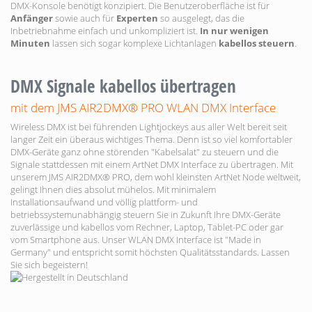
DMX-Konsole benötigt konzipiert. Die Benutzeroberfläche ist für
Anfänger
sowie auch für
Experten
so ausgelegt, das die
Inbetriebnahme einfach und unkompliziert ist.
In nur wenigen
Minuten
lassen sich sogar komplexe Lichtanlagen
kabellos steuern
.
DMX Signale kabellos übertragen
mit dem JMS AIR2DMX® PRO WLAN DMX Interface
Wireless DMX ist bei führenden Lightjockeys aus aller Welt bereit seit
langer Zeit ein überaus wichtiges Thema. Denn ist so viel komfortabler
DMX-Geräte ganz ohne störenden "Kabelsalat" zu steuern und die
Signale stattdessen mit einem ArtNet DMX Interface zu übertragen. Mit
unserem JMS AIR2DMX® PRO, dem wohl kleinsten ArtNet Node weltweit,
gelingt Ihnen dies absolut mühelos. Mit minimalem
Installationsaufwand und völlig plattform- und
betriebssystemunabhängig steuern Sie in Zukunft Ihre DMX-Geräte
zuverlässige und kabellos vom Rechner, Laptop, Tablet-PC oder gar
vom Smartphone aus. Unser WLAN DMX Interface ist "Made in
Germany" und entspricht somit höchsten Qualitätsstandards. Lassen
Sie sich begeistern!