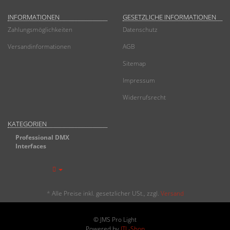
INFORMATIONEN
GESETZLICHE INFORMATIONEN
Zahlungsmöglichkeiten
Datenschutz
Versandinformationen
AGB
Sitemap
Impressum
Widerrufsrecht
KATEGORIEN
Professional DMX
Interfaces
*
Alle Preise inkl. gesetzlicher USt., zzgl.
Versand
© JMS Pro Light
Powered by
JTL-Shop