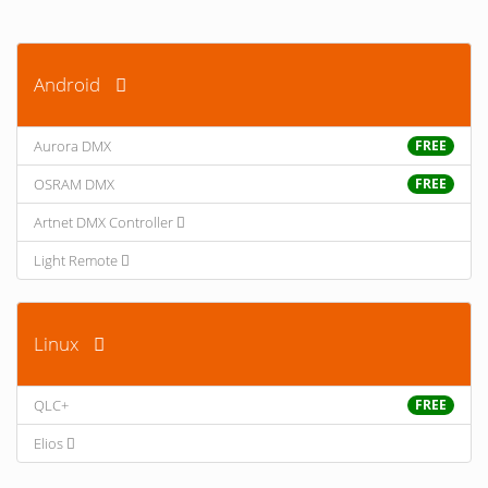
Android
Aurora DMX
FREE
OSRAM DMX
FREE
Artnet DMX Controller
Light Remote
Linux
QLC+
FREE
Elios