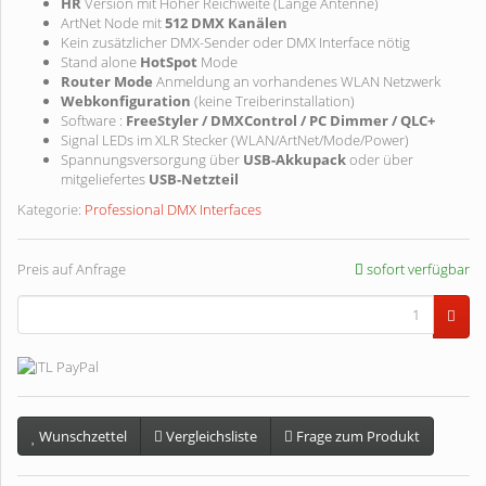
HR
Version mit Hoher Reichweite (Lange Antenne)
ArtNet Node mit
512 DMX Kanälen
Kein zusätzlicher DMX-Sender oder DMX Interface nötig
Stand alone
HotSpot
Mode
Router Mode
Anmeldung an vorhandenes WLAN Netzwerk
Webkonfiguration
(keine Treiberinstallation)
Software :
FreeStyler / DMXControl / PC Dimmer / QLC+
Signal LEDs im XLR Stecker (WLAN/ArtNet/Mode/Power)
Spannungsversorgung über
USB-Akkupack
oder über
mitgeliefertes
USB-Netzteil
Kategorie:
Professional DMX Interfaces
Preis auf Anfrage
sofort verfügbar
Wunschzettel
Vergleichsliste
Frage zum Produkt