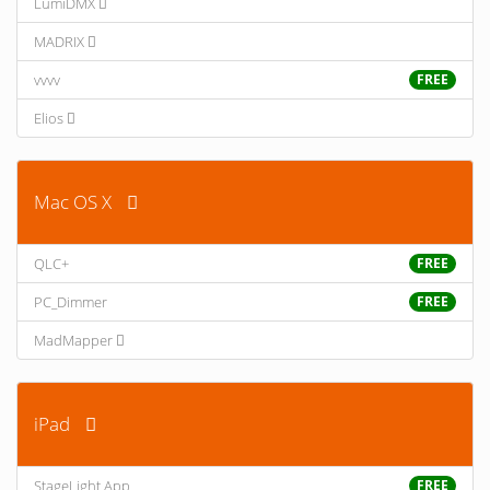
LumiDMX
MADRIX
vvvv
FREE
Elios
Mac OS X
QLC+
FREE
PC_Dimmer
FREE
MadMapper
iPad
StageLight App
FREE