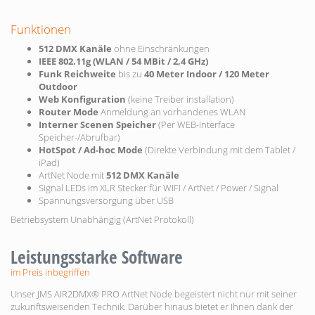
Funktionen
512 DMX Kanäle
ohne Einschränkungen
IEEE 802.11g (WLAN / 54 MBit / 2,4 GHz)
Funk Reichweite
bis zu
40 Meter Indoor / 120 Meter
Outdoor
Web Konfiguration
(keine Treiber installation)
Router Mode
Anmeldung an vorhandenes WLAN
Interner Scenen Speicher
(Per WEB-Interface
Speicher-/Abrufbar)
HotSpot / Ad-hoc Mode
(Direkte Verbindung mit dem Tablet /
iPad)
ArtNet Node mit
512 DMX Kanäle
Signal LEDs im XLR Stecker für WIFI / ArtNet / Power / Signal
Spannungsversorgung über USB
Betriebsystem Unabhängig (ArtNet Protokoll)
Leistungsstarke Software
im Preis inbegriffen
Unser JMS AIR2DMX® PRO ArtNet Node begeistert nicht nur mit seiner
zukunftsweisenden Technik. Darüber hinaus bietet er Ihnen dank der