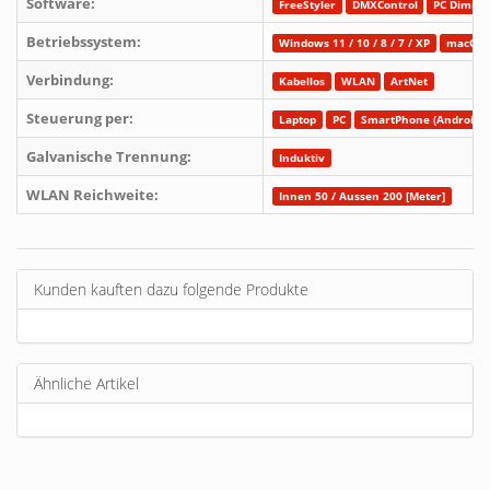
Software:
FreeStyler
DMXControl
PC Dimme
Betriebssystem:
Windows 11 / 10 / 8 / 7 / XP
macOS
Verbindung:
Kabellos
WLAN
ArtNet
Steuerung per:
Laptop
PC
SmartPhone (Android)
Galvanische Trennung:
Induktiv
WLAN Reichweite:
Innen 50 / Aussen 200 [Meter]
Kunden kauften dazu folgende Produkte
Ähnliche Artikel